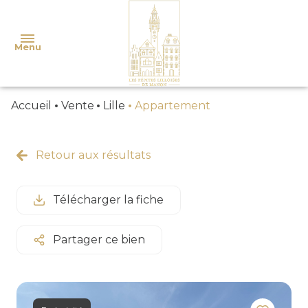
Menu
Accueil
Vente
Lille
Appartement
ACHETER
ESTIMER
Retour aux résultats
MAISONS
ALERTE
APPARTEMENTS
E-MAIL
Télécharger la fiche
TERRAINS
NOTRE
Partager ce bien
AGENCE
CONTACT
NOS