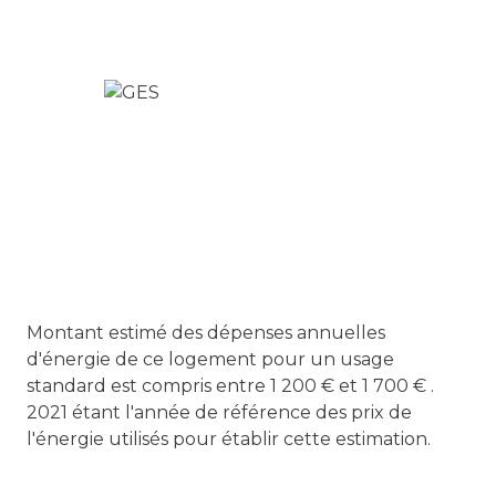
6ème étage
7 étage(s)
ascenseur
vue Boulevard de la Liberté
cave
balcon
Montant estimé des dépenses annuelles
d'énergie de ce logement pour un usage
standard est compris entre 1 200 € et 1 700 € .
accès handicapé
2021 étant l'année de référence des prix de
l'énergie utilisés pour établir cette estimation.