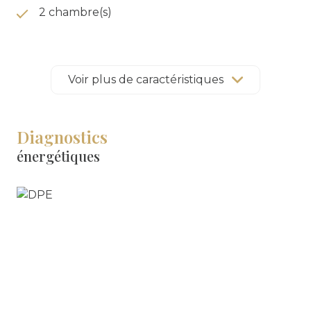
2 chambre(s)
1 salle(s) de bain
Voir plus de caractéristiques
1 salle(s) d'eau
construit en 1963
Diagnostics
énergétiques
cuisine séparée (équipée)
Chauffage collectif : chaudière (gaz)
exposition Sud-Ouest
2 côté(s) mitoyen(s)