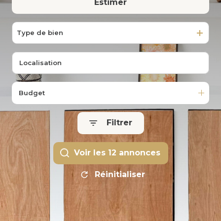
Estimer
De l'ancien
DERNIÈRES
VENTES
Type de bien
Budget
Filtrer
Voir les
12
annonces
Réinitialiser