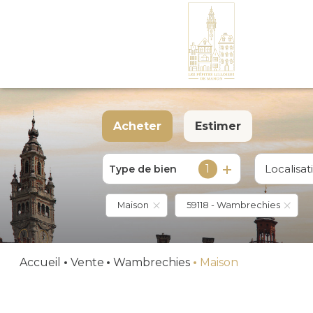
Acheter
Estimer
MAISONS
APPARTEMENTS
1
Localisat
Type de bien
De l'ancien
TERRAINS
Maison
59118 - Wambrechies
Accueil
Vente
Wambrechies
Maison