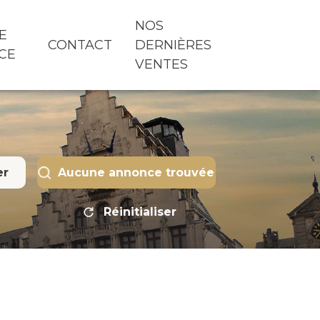
NOS
E
CONTACT
DERNIÈRES
CE
VENTES
er
Aucune annonce trouvée
Réinitialiser