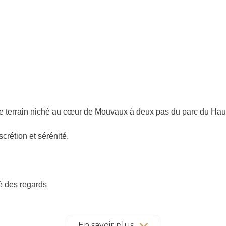
e terrain niché au cœur de Mouvaux à deux pas du parc du Haut
crétion et sérénité.
l
vé des regards
ecte
ares sur Mouvaux
En savoir plus