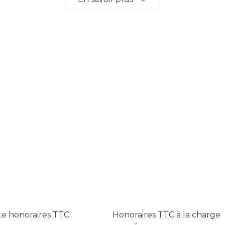
jet (R+1 envisageable selon PLU)
 non viabilisé)
emporaine haut de gamme,
 instant, où la maison s’intègre dans un décor vivant et préser
vre et à un art de vivre rare.
te honoraires TTC
Honoraires TTC à la charge