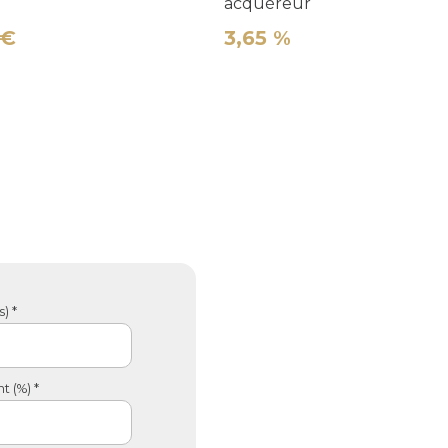
acquéreur
 €
3,65 %
) *
 (%) *