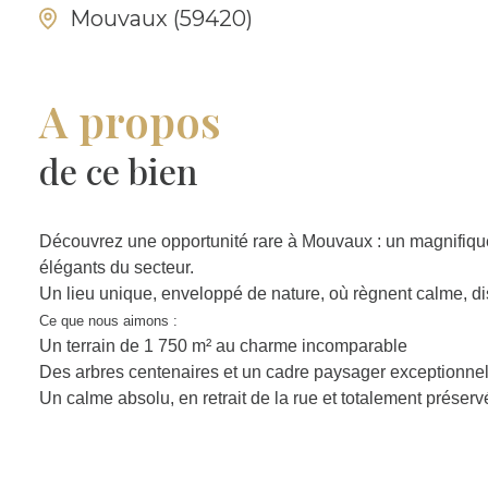
Mouvaux (59420)
A propos
de ce bien
Découvrez une opportunité rare à Mouvaux : un magnifiqu
élégants du secteur.
Un lieu unique, enveloppé de nature, où règnent calme, dis
Ce que nous aimons :
Un terrain de 1 750 m² au charme incomparable
Des arbres centenaires et un cadre paysager exceptionne
Un calme absolu, en retrait de la rue et totalement préser
Un très beau potentiel pour accueillir une maison d’archit
Une orientation idéale (SUD) et des volumes extérieurs r
Informations techniques :