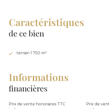
Surface totale : 1 750 m²
Emprise au sol possible : environ 350 m² (CES 20 %)
Surface de plancher potentielle : importante selon le pro
Caractéristiques
Réseaux d’assainissement présents dans l’allée
Eau potable, électricité, télécom et gaz à raccorder (terrain
de ce bien
Secteur classé « Paysage Arboré – ESPA simple »
Pour quel projet ?
Ce terrain se prête parfaitement à une construction cont
à une grande maison familiale lumineuse,
terrain 1 750 m²
ou à tout projet recherchant espace, verdure et tranquillité.
Une pépite pour celles et ceux qui rêvent…
…d’un lieu où l’on respire, où la nature accompagne chaque
Informations
Un environnement qui invite au bien-être, à la douceur de vi
financières
Prix de vente honoraires TTC
Prix de ven