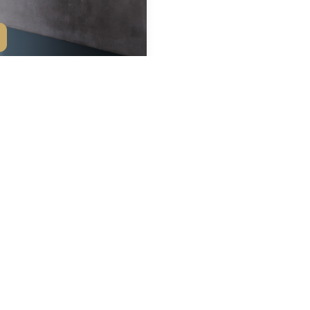
Il vous reste
2
bien(s) à découvrir
Charger plus de résultats