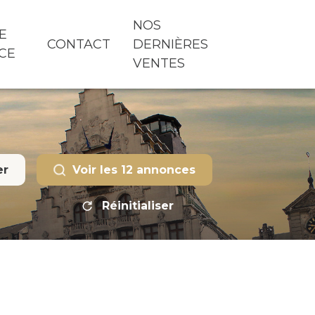
NOS
E
CONTACT
DERNIÈRES
CE
VENTES
er
Voir les
12
annonces
Réinitialiser